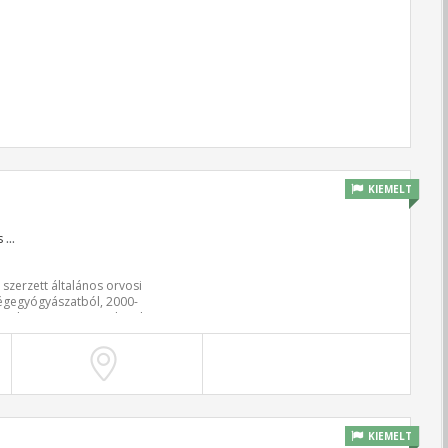
KIEMELT
s
...
zerzett általános orvosi
gégegyógyászatból, 2000-
 budapesti Bajcsy-Zsilinszky
ezetője. Mind betegeinek,
ére, legyen szó akár
óról.
KIEMELT