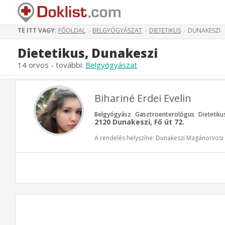
TE ITT VAGY:
FŐOLDAL
BELGYÓGYÁSZAT
DIETETIKUS
DUNAKESZI
>
>
>
Dietetikus, Dunakeszi
14 orvos - további:
Belgyógyászat
Bihariné Erdei Evelin
Belgyógyász
Gasztroenterológus
Dietetiku
2120 Dunakeszi, Fő út 72.
A rendelés helyszíne: Dunakeszi Magánorvos