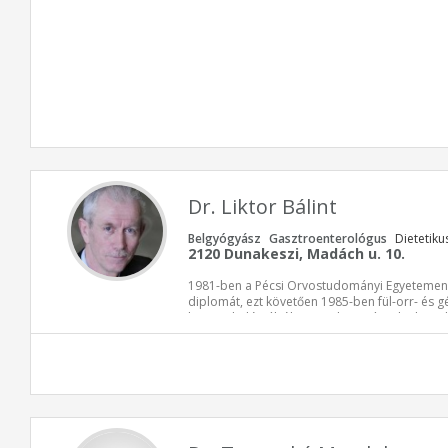
Dr. Liktor Bálint
Belgyógyász
Gasztroenterológus
Dietetiku
2120 Dunakeszi, Madách u. 10.
1981-ben a Pécsi Orvostudományi Egyetemen s
diplomát, ezt követően 1985-ben fül-orr- és 
ben audiológiából tett szakvizsgát. Jelenleg a
Kórház Fül-orr-gégészeti Osztályának osztályv
mind a kollégáinak készséggel áll rendelkezés
betegvizsgálatról, akár elektronikus konzultáci