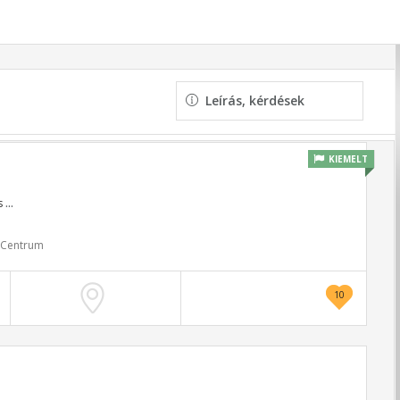
Leírás, kérdések
KIEMELT
s
...
i Centrum
10