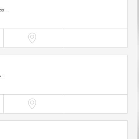
os
...
s
...