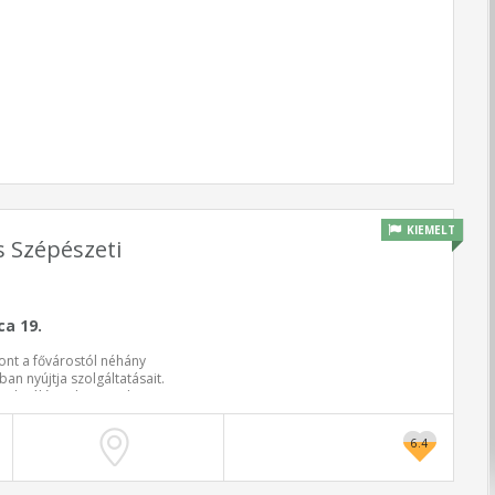
KIEMELT
 Szépészeti
a 19.
ont a fővárostól néhány
n nyújtja szolgáltatásait.
n, kiváló szakorvosok
 minőségi ellátást.
nikai és technológiai
6.4
k a legmagasabb színvonalú