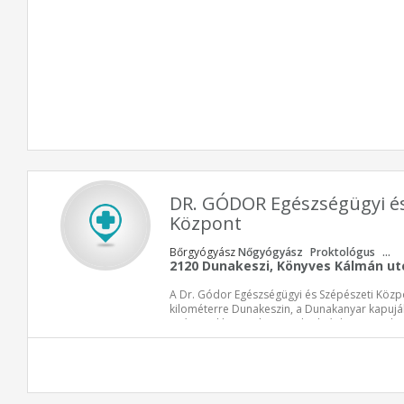
DR. GÓDOR Egészségügyi és
Központ
Bőrgyógyász
Nőgyógyász
Proktológus
...
2120 Dunakeszi, Könyves Kálmán utc
A Dr. Gódor Egészségügyi és Szépészeti Közp
kilométerre Dunakeszin, a Dunakanyar kapujába
Intézetünkben otthonos, diszkrét környezetbe
közreműködésével biztosítunk személyre szóló
Különös figyelmet fordítunk a folyamatos tech
fejlesztésekre azért, hogy a hozzánk forduló
kezelésekben részesülhessenek.