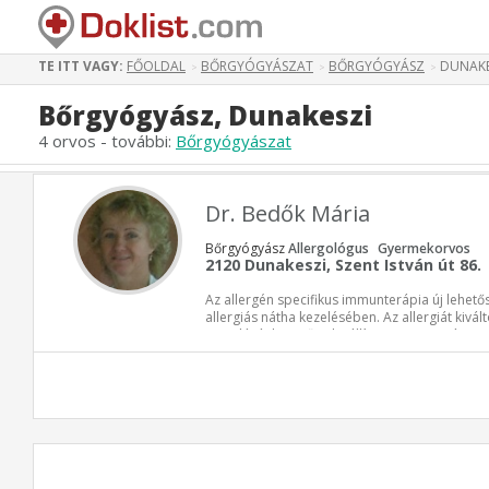
TE ITT VAGY:
FŐOLDAL
BŐRGYÓGYÁSZAT
BŐRGYÓGYÁSZ
DUNAKE
>
>
>
Bőrgyógyász, Dunakeszi
4 orvos - további:
Bőrgyógyászat
Dr. Bedők Mária
Bőrgyógyász
Allergológus
Gyermekorvos
2120 Dunakeszi, Szent István út 86.
Az allergén specifikus immunterápia új lehető
allergiás nátha kezelésében. Az allergiát kivá
igazolását követően beállított immunterápia 
a panaszokat kiváltó problémát, hiszen a kezel
működő immunsejtek funkcióját. Maga a kezelé
a tünetek már 4-6 hét után megszűnnek, a p
válnak. A gyógymód felnőtteknél és gyermeke
alkalmazható.