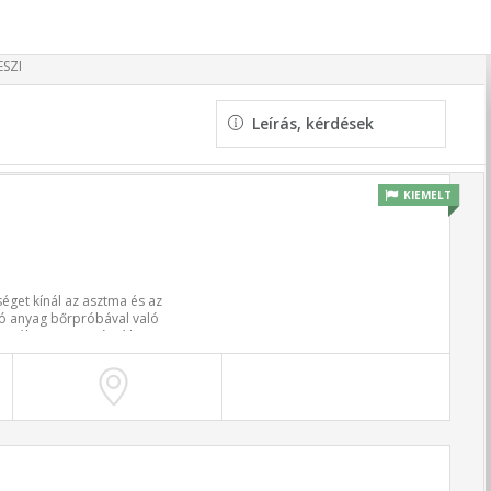
SZI
Leírás, kérdések
KIEMELT
séget kínál az asztma és az
ltó anyag bőrpróbával való
egy életre meggyógyíthatja
és kijavítja a hibásan
s hosszabb ideig tart, de
áciensek panaszmentessé
knél egyaránt